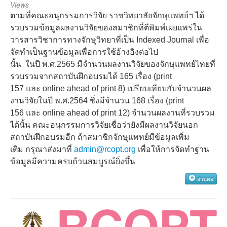
Views
ตามที่คณะอนุกรรมการวิจัย
ราชวิทยาลัยจักษุแพทย์ฯ
ได้
รวบรวมข้อมูลผลงานวิจัยของสมาชิกที่ตีพิมพ์เผยแพร่ใน
วารสารวิชาการทางจักษุวิทยาที่เป็น
Indexed Journal
เพื่อ
จัดทำเป็นฐานข้อมูลเพื่อการใช้อ้างอิงต่อไป
นั้น
ในปี
พ
.
ศ
.256
5
มีจำนวนผลงานวิจัยของจักษุแพทย์ไทยที่
รวบรวมจากสถาบันฝึกอบรมได้
1
65
เรื่อง
(print
157
และ
online ahead of print 8)
เ
ปรี
ยบเทียบกับจำนวนผล
งานวิจัยในปี
พ
.
ศ
.256
4
ซึ่งมีจำนวน
168
เรื่อง
(print
156
และ
online ahead of print 12)
จำนวนผลงานที่รวบรวม
ได้นั้น
คณะอนุกรรมการวิจัยเชื่อว่ายังมีผลงานวิจัยนอก
สถาบันฝึกอบรมอีก
ถ้าสมาชิกจักษุแพทย์มีข้อมูลเพิ่ม
เติม
กรุณาส่งมาที่
admin@rcopt.org
เพื่อให้การจัดทำฐาน
ข้อมูลมีความครบถ้วนสมบูรณ์ยิ่งขึ้น
อ่านต่อ